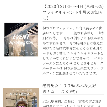
【2020年2月3日〜4日 (京都三条)
ブライダルイベント出展のお知ら
せ】
初のプロフェッショナル向け展示会こ出
店いたします！ 一般のお客様も 『特
別ご招待』！ 今年は例年よりも暖かめな
冬ですね❄️ さて 今の時期からは春先に
向けたご結婚式準備にそろそろお正月モ
ードも切り替え シャキシャキスタートを
していかなければいけませんね！ ベスト
シーズンにあたる今 ２０２０年２月 ク
ルーリールは 初の京都三条にてブライダ
ルフェアに出展させていただきます。
老若男女１００％ みんな大好
き！な 『〇〇式』
POPUP同様、全員に 『実物の方が輝き
が何倍もすごい！』 と言われます。 そ