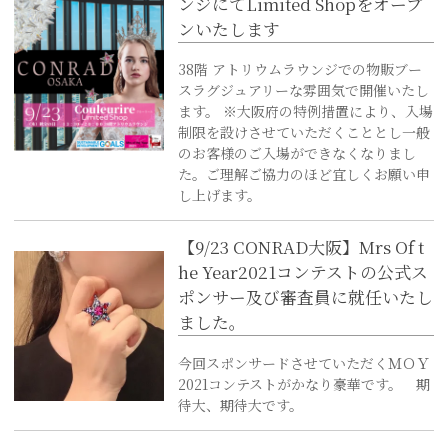
ンジにてLimited Shopをオープ
ンいたします
38階 アトリウムラウンジでの物販ブー
スラグジュアリーな雰囲気で開催いたし
ます。 ※大阪府の特例措置により、入場
制限を設けさせていただくこととし一般
のお客様のご入場ができなくなりまし
た。ご理解ご協力のほど宜しくお願い申
し上げます。
【9/23 CONRAD大阪】Mrs Of t
he Year2021コンテストの公式ス
ポンサー及び審査員に就任いたし
ました。
今回スポンサードさせていただくＭＯＹ
2021コンテストがかなり豪華です。 期
待大、期待大です。