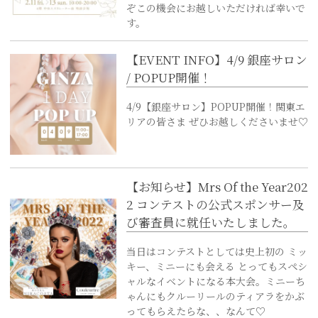
ぞこの機会にお越しいただければ幸いで
す。
【EVENT INFO】4/9 銀座サロン
/ POPUP開催！
4/9【銀座サロン】POPUP開催！関東エ
リアの皆さま ぜひお越しくださいませ♡
【お知らせ】Mrs Of the Year202
2 コンテストの公式スポンサー及
び審査員に就任いたしました。
当日はコンテストとしては史上初の ミッ
キー、ミニーにも会える とってもスペシ
ャルなイベントになる本大会。ミニーち
ゃんにもクルーリールのティアラをかぶ
ってもらえたらな、、なんて♡