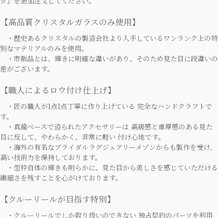
グ」
を追加注文してください。
【高品質クリスタルガラスのみ使用】
・歴史あるクリスタルの製造会社より入手しているワンランク上の特
別なマテリアルのみを使用。
・市販品とは、輝きに明確な違いがあり、そのため見た目に段違いの
差がございます。
【職人によるロウ付け仕上げ】
・匠の職人が1点1点丁寧に作り上げている 完全なハンドクラフトで
す。
・真鍮ベースで造られたアクセサリーは 高級感と重厚感のある見た
目に反して、やわらかく、非常に軽い 付け心地です。
・海外の有名なブライダルラグジュアリーメゾンからも製作を受け、
高い技術力を保持しております。
・型枠自体の輝きも明らかに、見た目から美しさを感じていただける
繊細さを残すことを心がけております。
【クルーリールが目指す特別】
・クルーリールでしか取り扱いのできない 独占契約のパーツを利用