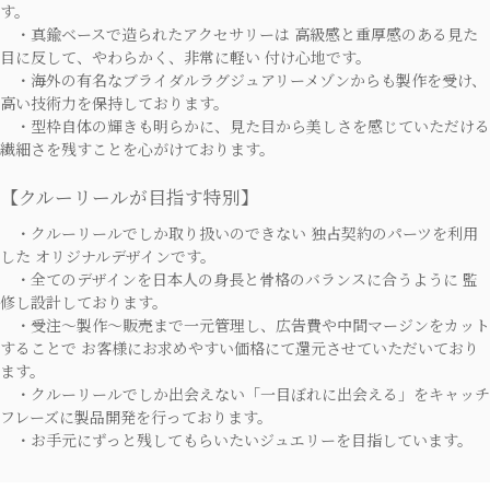
す。
・真鍮ベースで造られたアクセサリーは 高級感と重厚感のある見た
目に反して、やわらかく、非常に軽い 付け心地です。
・海外の有名なブライダルラグジュアリーメゾンからも製作を受け、
高い技術力を保持しております。
・型枠自体の輝きも明らかに、見た目から美しさを感じていただける
繊細さを残すことを心がけております。
【クルーリールが目指す特別】
・クルーリールでしか取り扱いのできない 独占契約のパーツを利用
した オリジナルデザインです。
・全てのデザインを日本人の身長と骨格のバランスに合うように 監
修し設計しております。
・受注～製作～販売まで一元管理し、広告費や中間マージンをカット
することで お客様にお求めやすい価格にて還元させていただいており
ます。
・クルーリールでしか出会えない「一目ぼれに出会える」をキャッチ
フレーズに製品開発を行っております。
・お手元にずっと残してもらいたいジュエリーを目指しています。