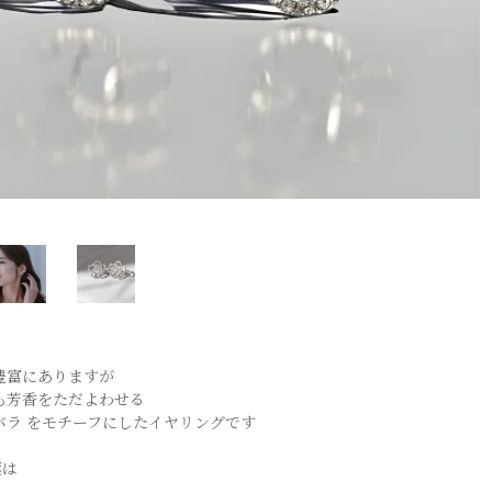
豊富にありますが
も芳香をただよわせる
バラ をモチーフにしたイヤリングです
葉は
」