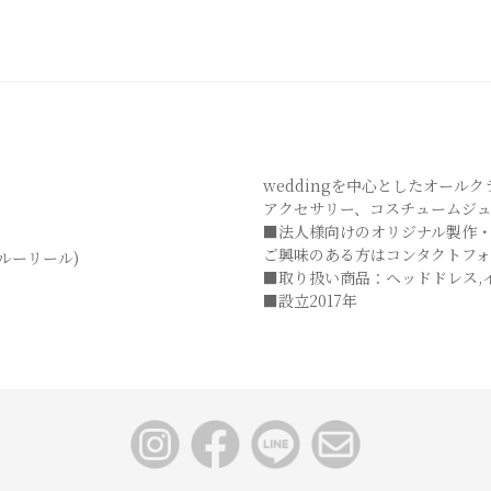
weddingを中心としたオール
アクセサリー、コスチュームジ
■法人様向けのオリジナル製作
ご興味のある方はコンタクトフ
 (クルーリール)
■取り扱い商品：ヘッドドレス,
■設立2017年