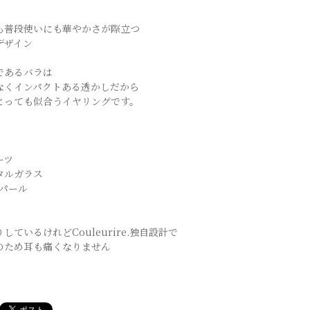
も普段使いにも華やかさが際立つ
デザイン
であるバラは
なくインパクトある透かしだから
とっても似合うイヤリングです。
ーツ
タルガラス
lパール
しているけれどCouleurire.独自設計で
のため耳も痛くなりません