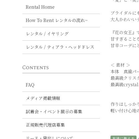
Rental Home
ブライダルに
大人かわいい
How To Rent レンタルの流れ~
『花の女王』
レンタル / イヤリング
甘すぎること
甘辛コーデに
レンタル / ティアラ・ヘッドドレス
＜ 素材 ＞
Contents
本体 真鍮パ
最高級クリス
最高級crysta
FAQ
メディア掲載情報
作りはしっかり
軽い付け心地
試着会・イベント展示の募集
正規販売代理店募集
リース・貸出しについて
友達に教える