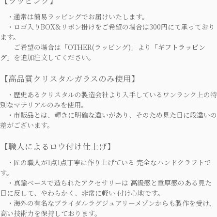
【ラッピング】
・通常は簡易ラッピングでお届けいたします。
・ロゴ入りBOX&リボン掛けをご希望の場合は300円にて承っており
ます。
ご希望の場合は「OTHER(ラッピング)」より
「ギフトラッピン
グ」
を追加注文してください。
【高品質クリスタルガラスのみ使用】
・歴史あるクリスタルの製造会社より入手しているワンランク上の特
別なマテリアルのみを使用。
・市販品とは、輝きに明確な違いがあり、そのため見た目に段違いの
差がございます。
【職人によるロウ付け仕上げ】
・匠の職人が1点1点丁寧に作り上げている 完全なハンドクラフトで
す。
・真鍮ベースで造られたアクセサリーは 高級感と重厚感のある見た
目に反して、やわらかく、非常に軽い 付け心地です。
・海外の有名なブライダルラグジュアリーメゾンからも製作を受け、
高い技術力を保持しております。