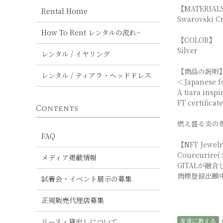
【MATERIAL
Rental Home
Swarovski Cr
How To Rent レンタルの流れ~
【COLOR】
Silver
レンタル / イヤリング
【商品の説明
レンタル / ティアラ・ヘッドドレス
＜Japanese f
A tiara inspi
FT certificat
Contents
燃え盛る炎の
FAQ
【NFT Jewel
Coureuri
メディア掲載情報
GITALが融
商標登録出願
試着会・イベント展示の募集
正規販売代理店募集
友達に教える
リース・貸出しについて