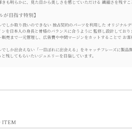
きも明らかに、見た目から美しさを感じていただける 繊細さを残すこ
ルが目指す特別】
でしか取り扱いのできない 独占契約のパーツを利用した オリジナルデ
ンを日本人の身長と骨格のバランスに合うように 監修し設計しており
販売まで一元管理し、広告費や中間マージンをカットすることで お客
でしか出会えない「一目ぼれに出会える」をキャッチフレーズに製品
と残してもらいたいジュエリーを目指しています。
 ITEM