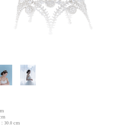
cm
 cm
e：30.0 cm