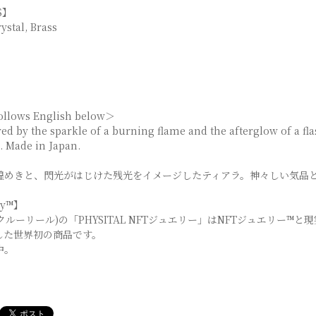
S】
ystal, Brass
】
ollows English below＞
red by the sparkle of a burning flame and the afterglow of a fl
e. Made in Japan.
煌めきと、閃光がはじけた残光をイメージしたティアラ。神々しい気品と
ry™】
re(クルーリール)の「PHYSITAL NFTジュエリー」はNFTジュエリー™
合した世界初の商品です。
中。