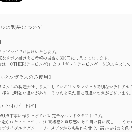
ールの製品について
】
ッピングでお届けいたします。
X&リボン掛けをご希望の場合は300円にて承っております。
「OTHER(ラッピング)」より
「ギフトラッピング」
を追加注文して
スタルガラスのみ使用】
スタルの製造会社より入手しているワンランク上の特別なマテリアル
輝きに明確な違いがあり、そのため見た目に段違いの差がございます
ロウ付け仕上げ】
点1点丁寧に作り上げている 完全なハンドクラフトです。
造られたアクセサリーは 高級感と重厚感のある見た目に反して、やわ
ブライダルラグジュアリーメゾンからも製作を受け、高い技術力を保