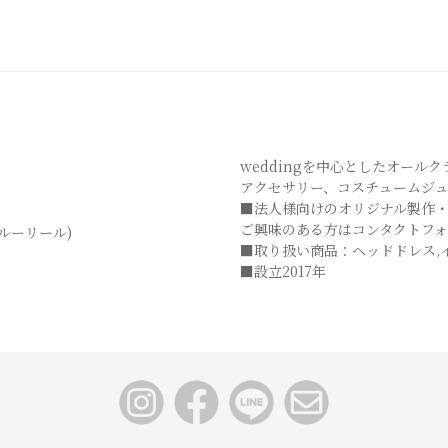
weddingを中心としたオール
アクセサリー、コスチュームジ
■法人様向けのオリジナル製作
ご興味のある方はコンタクトフ
 (クルーリール)
■取り扱い商品：ヘッドドレス,
■設立2017年