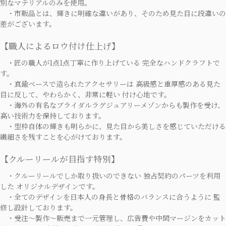
別なマテリアルのみを使用。
・市販品とは、輝きに明確な違いがあり、そのため見た目に段違いの
差がございます。
【職人によるロウ付け仕上げ】
・匠の職人が1点1点丁寧に作り上げている 完全なハンドクラフトで
す。
・真鍮ベースで造られたアクセサリーは 高級感と重厚感のある見た
目に反して、やわらかく、非常に軽い 付け心地です。
・海外の有名なブライダルラグジュアリーメゾンからも製作を受け、
高い技術力を保持しております。
・型枠自体の輝きも明らかに、見た目から美しさを感じていただける
繊細さを残すことを心がけております。
【クルーリールが目指す特別】
・クルーリールでしか取り扱いのできない 独占契約のパーツを利用
した オリジナルデザインです。
・全てのデザインを日本人の身長と骨格のバランスに合うように 監
修し設計しております。
・受注～製作～販売まで一元管理し、広告費や中間マージンをカット